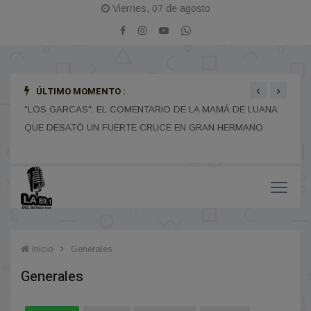
Viernes, 07 de agosto
‹
›
ÚLTIMO MOMENTO :
ANA
EL MATE SUFRIÓ UN DURO GOLPE EN MERLO Y CAYÓ
EL G
O
POR GOLEADA
DISC
2027
Inicio
Generales
Generales