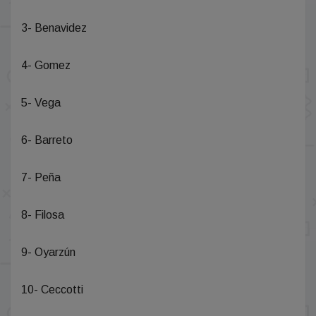
3- Benavidez
4- Gomez
5- Vega
6- Barreto
7- Peña
8- Filosa
9- Oyarzún
10- Ceccotti