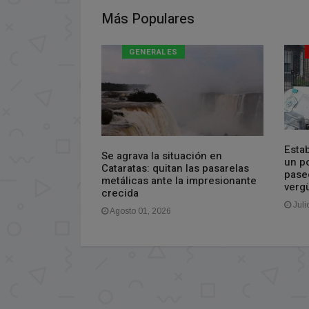
Más Populares
GENERALES
fael Calzada:
Esta
Se agrava la situación en
to a un nene de
un po
Cataratas: quitan las pasarelas
os de violencia
pase
metálicas ante la impresionante
culpó por el
verg
crecida
Juli
Agosto 01, 2026