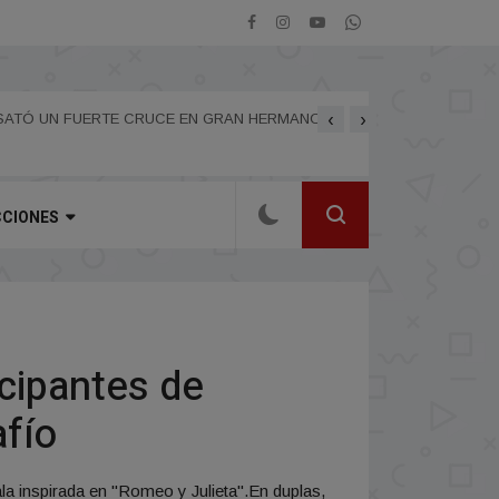
‹
›
ESATÓ UN FUERTE CRUCE EN GRAN HERMANO
EL MATE SUFRIÓ UN D
CCIONES
icipantes de
afío
la inspirada en "Romeo y Julieta".En duplas,