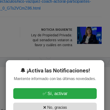
ectaculos/nico-vazquez-coach-actoral-participantes-
fio_0_GTs2VCmZ86.html
NOTICIA SIGUIENTE
Ley de Propiedad Privada:
qué senadores votaron a
favor y cuáles en contra
🔔 ¡Activa las Notificaciones!
Mantente informado con las últimas novedades.
✅ Sí, activar
¡Sin comentarios aún!
❌ No, gracias