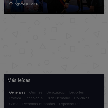
Agosto 08, 2026
Más leídas
Generales
Quilmes
Berazategui
Deportes
Politica
Tecnología
Gran Hermano
Policiales
Clima
Personas Buscadas
Espectaculos