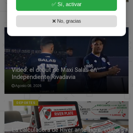
✅ Sí, activar
Deportes
❌ No, gracias
DEPORTES
Video: el debut de Maxi Salas en
Independiente Rivadavia
Agosto 08, 2026
DEPORTES
La calculadora de River ante Tigre: cómo