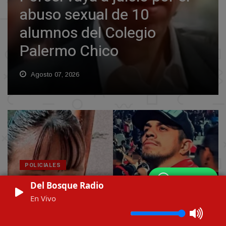
abuso sexual de 10
alumnos del Colegio
Palermo Chico
Agosto 07, 2026
POLICIALES
WhatsApp
Tras una pericia clave, detuvieron a los inquilinos de
Del Bosque Radio
Barrelier, el principal acusado por el femicidio de
En Vivo
Agostina Vega
Agosto 07, 2026