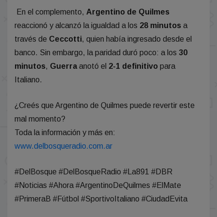
En el complemento,
Argentino de Quilmes
reaccionó y alcanzó la igualdad a los
28 minutos
a
través de
Ceccotti
, quien había ingresado desde el
banco. Sin embargo, la paridad duró poco: a los
30
minutos
,
Guerra
anotó el
2-1 definitivo
para
Italiano.
¿Creés que Argentino de Quilmes puede revertir este
mal momento?
Toda la información y más en:
www.delbosqueradio.com.ar
#DelBosque #DelBosqueRadio #La891 #DBR
#Noticias #Ahora #ArgentinoDeQuilmes #ElMate
#PrimeraB #Fútbol #SportivoItaliano #CiudadEvita